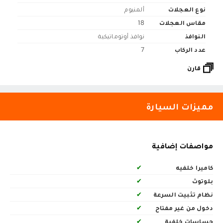
نوع العجلات
ألمنيوم
مقاس العجلات
18
النوافذ
نوافذ أوتوماتيكية
عدد الركاب
7
قارن
مميزات السيارة
مواصفات إضافية
كاميرا خلفيه
✔
بلوتوث
✔
نظام تثبيت السرعة
✔
دخول من غير مفتاح
✔
حساسات خلفية
✔