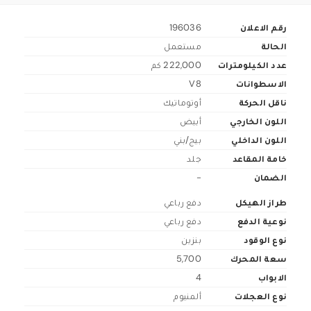
رقم الاعلان
196036
الحالة
مستعمل
عدد الكيلومترات
222,000 كم
الاسطوانات
V8
ناقل الحركة
أوتوماتيك
اللون الخارجي
أبيض
اللون الداخلي
بيج/بني
خامة المقاعد
جلد
الضمان
-
طراز الهيكل
دفع رباعي
نوعية الدفع
دفع رباعي
نوع الوقود
بنزين
سعة المحرك
5,700
الابواب
4
نوع العجلات
ألمنيوم