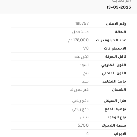
اخر تحديث
13-05-2025
رقم الاعلان
185757
الحالة
مستعمل
عدد الكيلومترات
178,000 كم
الاسطوانات
V8
ناقل الحركة
تبترونيك
اللون الخارجي
اسود
اللون الداخلي
بيج
خامة المقاعد
جلد
الضمان
غير معروف
طراز الهيكل
دفع رباعي
نوعية الدفع
دفع رباعي
نوع الوقود
بنزين
سعة المحرك
5,700
الابواب
4