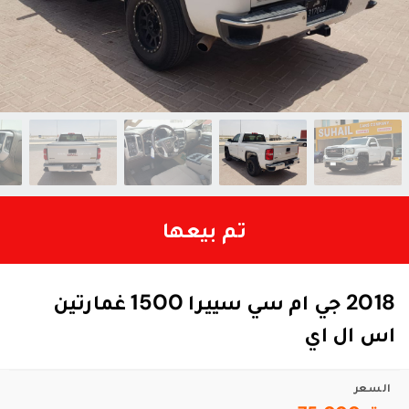
تم بيعها
2018 جي ام سي سييرا 1500 غمارتين
اس ال اي
السعر