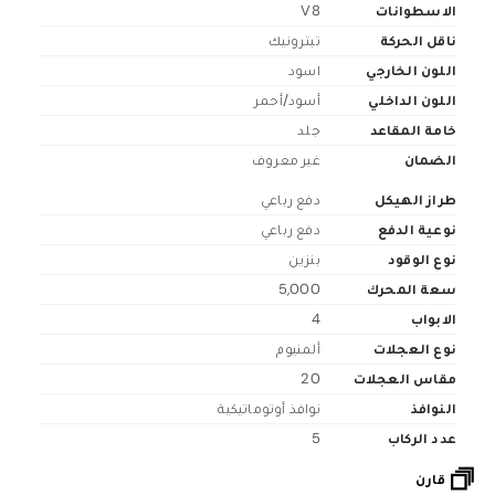
الاسطوانات
V8
ناقل الحركة
تبترونيك
اللون الخارجي
اسود
اللون الداخلي
أسود/أحمر
خامة المقاعد
جلد
الضمان
غير معروف
طراز الهيكل
دفع رباعي
نوعية الدفع
دفع رباعي
نوع الوقود
بنزين
سعة المحرك
5,000
الابواب
4
نوع العجلات
ألمنيوم
مقاس العجلات
20
النوافذ
نوافذ أوتوماتيكية
عدد الركاب
5
قارن