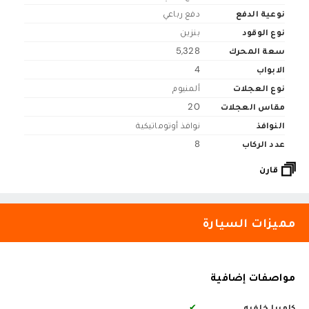
نوعية الدفع
دفع رباعي
نوع الوقود
بنزين
سعة المحرك
5,328
الابواب
4
نوع العجلات
ألمنيوم
مقاس العجلات
20
النوافذ
نوافذ أوتوماتيكية
عدد الركاب
8
قارن
مميزات السيارة
مواصفات إضافية
كاميرا خلفيه
✔