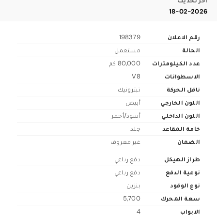
اخر تحديث
18-02-2026
رقم الاعلان
198379
الحالة
مستعمل
عدد الكيلومترات
80,000 كم
الاسطوانات
V8
ناقل الحركة
تبترونيك
اللون الخارجي
أبيض
اللون الداخلي
أسود/أحمر
خامة المقاعد
جلد
الضمان
غير معروف
طراز الهيكل
دفع رباعي
نوعية الدفع
دفع رباعي
نوع الوقود
بنزين
سعة المحرك
5,700
الابواب
4