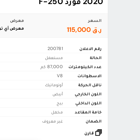
2020 فورد F-250
السعر
معرض
ر.ق 115,000
معرض أي تن
رقم الاعلان
200781
الحالة
مستعمل
عدد الكيلومترات
87,000 كم
الاسطوانات
V8
ناقل الحركة
أوتوماتيك
اللون الخارجي
أبيض
اللون الداخلي
بيج
خامة المقاعد
مخمل
الضمان
غير معروف
قارن