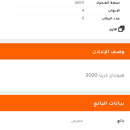
سعة المحرك
1,600
الابواب
4
عدد الركاب
5
قارن
وصف الإعلان
هيونداي كريتا 2020
بيانات البائع
بائع
معرض