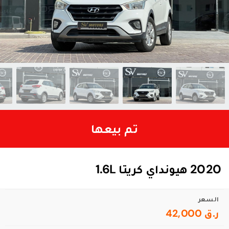
تم بيعها
2020 هيونداي كريتا 1.6L
السعر
ر.ق 42,000