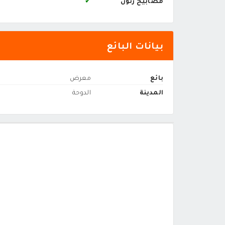
مصابيح زنون
✔
بيانات البائع
بائع
معرض
المدينة
الدوحة