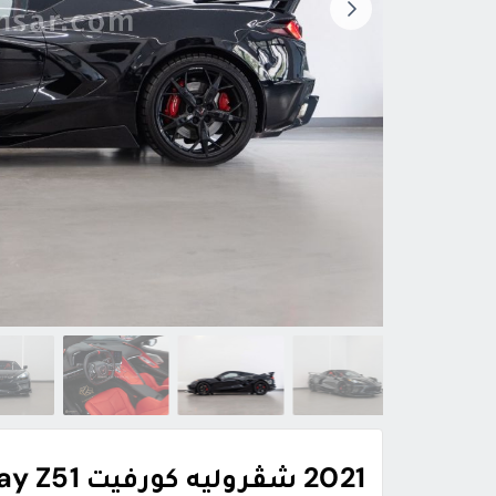
2021 شڤروليه كورفيت Corvette C8 Stingray Z51