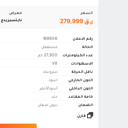
السعر
معرض
ر.ق 279,999
نايتسبريدج 
رقم الاعلان
188656
الحالة
مستعمل
عدد الكيلومترات
27,300 كم
الاسطوانات
V8
ناقل الحركة
تبترونيك
اللون الخارجي
اسود
اللون الداخلي
أسود/أحمر
خامة المقاعد
جلد
الضمان
بدون ضمان
قارن