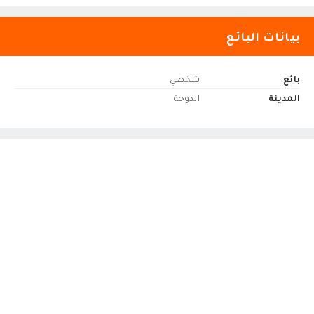
بيانات البائع
بائع
شخصي
المدينة
الدوحة