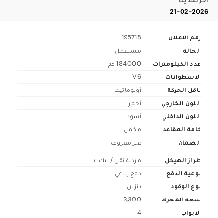
اخر تحديث
21-02-2026
رقم الاعلان
195718
الحالة
مستعمل
عدد الكيلومترات
184,000 كم
الاسطوانات
V6
ناقل الحركة
أوتوماتيك
اللون الخارجي
أحمر
اللون الداخلي
أسود
خامة المقاعد
مخمل
الضمان
غير معروف
طراز الهيكل
مركبة نقل / بيك اب
نوعية الدفع
دفع رباعي
نوع الوقود
بنزين
سعة المحرك
3,300
الابواب
4