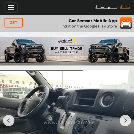
Car Semsar Mobile App
GET
Find it on the Google Play Store.