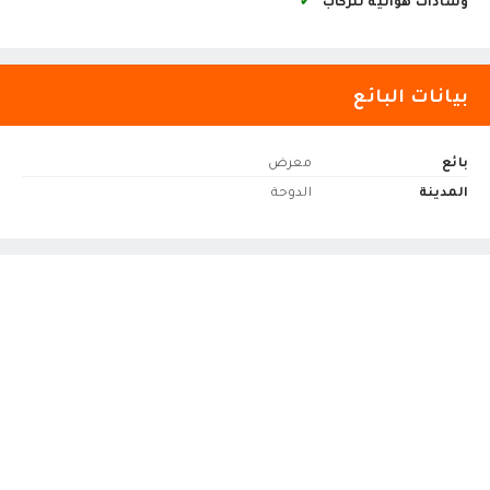
وسادات هوائية للركاب
✔
بيانات البائع
بائع
معرض
المدينة
الدوحة