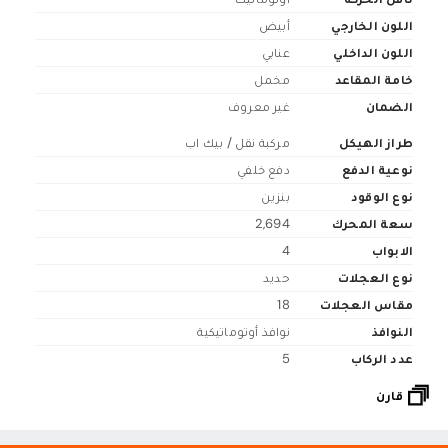
اللون الخارجي
أبيض
اللون الداخلي
عنابي
خامة المقاعد
مخمل
الضمان
غير معروف
طراز الهيكل
مركبة نقل / بيك اب
نوعية الدفع
دفع خلفي
نوع الوقود
بنزين
سعة المحرك
2,694
الابواب
4
نوع العجلات
حديد
مقاس العجلات
18
النوافذ
نوافذ أوتوماتيكية
عدد الركاب
5
قارن