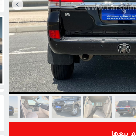
م بيعها