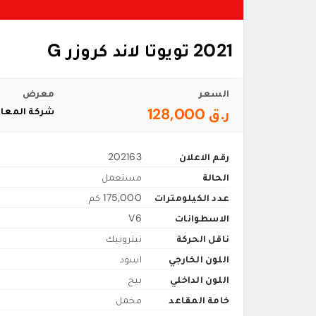
2021 تويوتا لاند كروزر G
السعر
معرض
ر.ق 128,000
شركة المعال
رقم الاعلان
202163
الحالة
مستعمل
عدد الكيلومترات
175,000 كم
الاسطوانات
V6
ناقل الحركة
تبترونيك
اللون الخارجي
اسود
اللون الداخلي
بيج
خامة المقاعد
مخمل