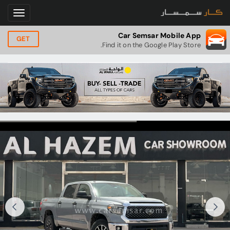
Car Semsar Mobile App
GET
Find it on the Google Play Store.