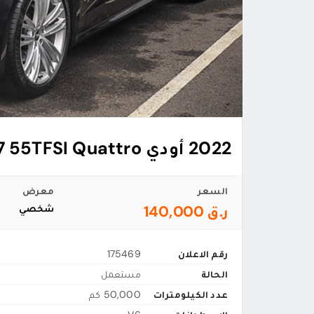
2022 أودي A7 55TFSI Quattro
السعر
معرض
ر.ق 140,000
شخصي
رقم الاعلان
175469
الحالة
مستعمل
عدد الكيلومترات
50,000 كم