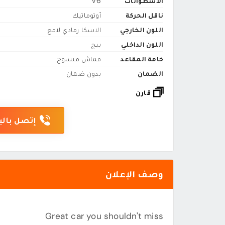
الاسطوانات
V6
ناقل الحركة
أوتوماتيك
اللون الخارجي
الاسكا رمادي لامع
اللون الداخلي
بيج
خامة المقاعد
قماش منسوج
الضمان
بدون ضمان
قارن
إتصل بالب
وصف الإعلان
Great car you shouldn't miss