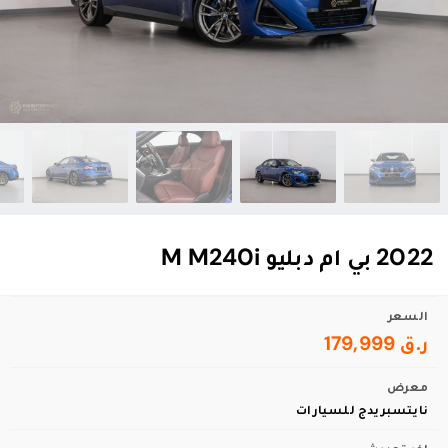
2022 بي ام دبليو M M240i
السعر
ر.ق 179,999
معرض
نايتسبريدج للسيارات