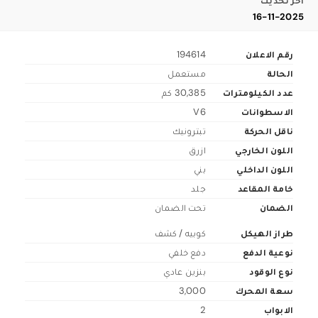
اخر تحديث
16-11-2025
رقم الاعلان
194614
الحالة
مستعمل
عدد الكيلومترات
30,385 كم
الاسطوانات
V6
ناقل الحركة
تبترونيك
اللون الخارجي
ازرق
اللون الداخلي
بني
خامة المقاعد
جلد
الضمان
تحت الضمان
طراز الهيكل
كوبيه / كشف
نوعية الدفع
دفع خلفي
نوع الوقود
بنزين عادي
سعة المحرك
3,000
الابواب
2