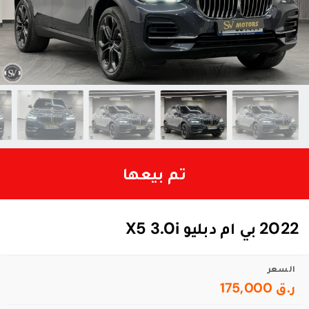
تم بيعها
2022 بي ام دبليو X5 3.0i
السعر
ر.ق 175,000