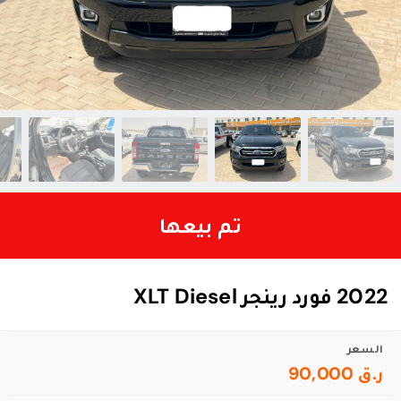
تم بيعها
2022 فورد رينجر XLT Diesel
السعر
ر.ق 90,000