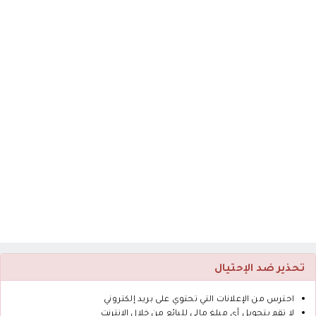
تحذير ضد الإحتيال
احترس من الإعلانات التي تحتوي على بريد إلكتروني
لا تقم بتحويل أى مبلغ مالي للبائع من خلال الانترنت