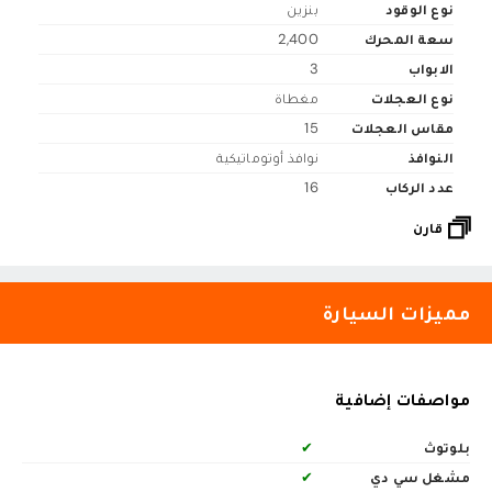
نوع الوقود
بنزين
سعة المحرك
2,400
الابواب
3
نوع العجلات
مغطاة
مقاس العجلات
15
النوافذ
نوافذ أوتوماتيكية
عدد الركاب
16
قارن
مميزات السيارة
مواصفات إضافية
بلوتوث
✔
مشغل سي دي
✔