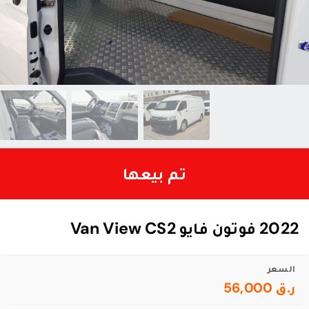
تم بيعها
2022 فوتون فايو Van View CS2
السعر
ر.ق 56,000