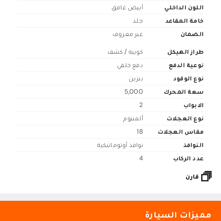
اللون الداخلي
أبيض غامق
خامة المقاعد
جلد
الضمان
غير معروف
طراز الهيكل
كوبيه / كشف
نوعية الدفع
دفع خلفي
نوع الوقود
بنزين
سعة المحرك
5,000
الابواب
2
نوع العجلات
ألمنيوم
مقاس العجلات
18
النوافذ
نوافذ أوتوماتيكية
عدد الركاب
4
قارن
مميزات السيارة