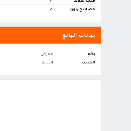
فتحة سقف
✔
مصابيح زنون
✔
بيانات البائع
بائع
معرض
المدينة
الدوحة