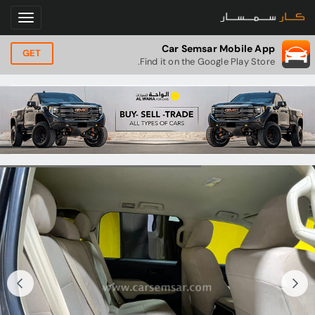
Car Semsar Mobile App
GET
Find it on the Google Play Store.