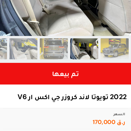
تم بيعها
2022 تويوتا لاند كروزر جي اكس ار V6
السعر
ر.ق 170,000