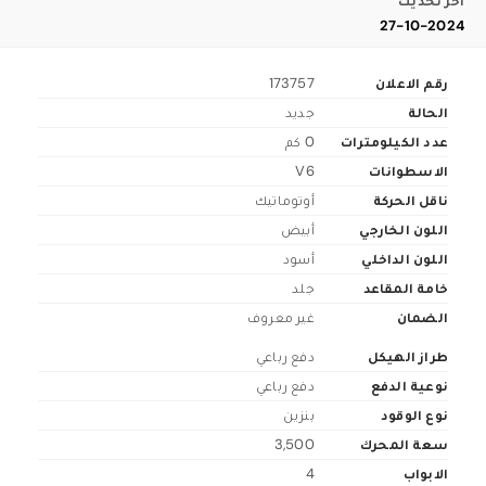
اخر تحديث
27-10-2024
رقم الاعلان
173757
الحالة
جديد
عدد الكيلومترات
0 كم
الاسطوانات
V6
ناقل الحركة
أوتوماتيك
اللون الخارجي
أبيض
اللون الداخلي
أسود
خامة المقاعد
جلد
الضمان
غير معروف
طراز الهيكل
دفع رباعي
نوعية الدفع
دفع رباعي
نوع الوقود
بنزين
سعة المحرك
3,500
الابواب
4