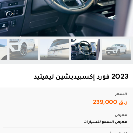
2023 فورد إكسبيديشين ليميتيد
السعر
ر.ق 239,000
معرض
معرض السمو للسيارات