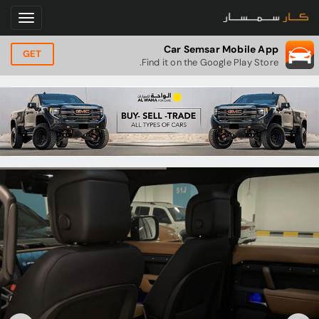
Car Semsar Mobile App
GET
Find it on the Google Play Store.