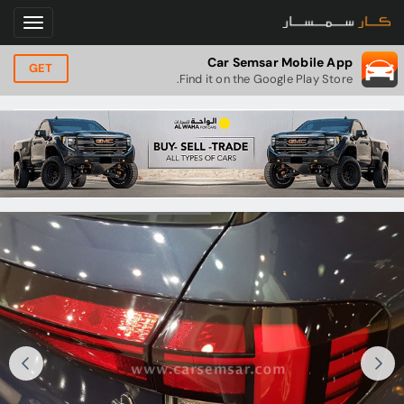
Car Semsar Mobile App
GET
Find it on the Google Play Store.