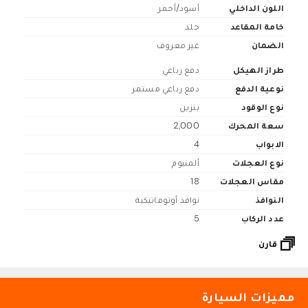
اللون الداخلي
أسود/أحمر
خامة المقاعد
جلد
الضمان
غير معروف
طراز الهيكل
دفع رباعي
نوعية الدفع
دفع رباعي مستمر
نوع الوقود
بنزين
سعة المحرك
2,000
الابواب
4
نوع العجلات
ألمنيوم
مقاس العجلات
18
النوافذ
نوافذ أوتوماتيكية
عدد الركاب
5
قارن
مميزات السيارة