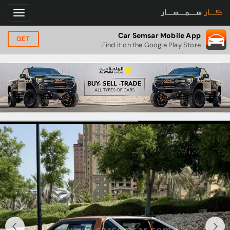
Car Semsar Mobile App
GET
Find it on the Google Play Store.