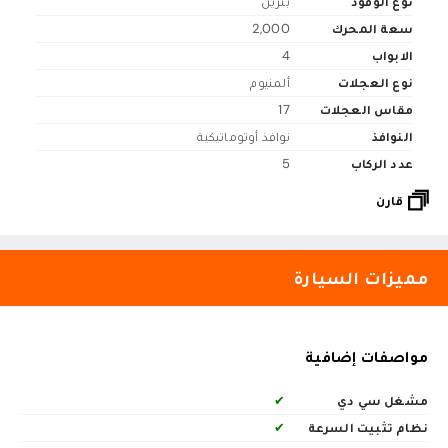
نوع الوقود
بنزين
سعة المحرك
2,000
الابواب
4
نوع العجلات
ألمنيوم
مقاس العجلات
17
النوافذ
نوافذ أوتوماتيكية
عدد الركاب
5
قارن
مميزات السيارة
مواصفات إضافية
مشغل سي دي
✔
نظام تثبيت السرعة
✔