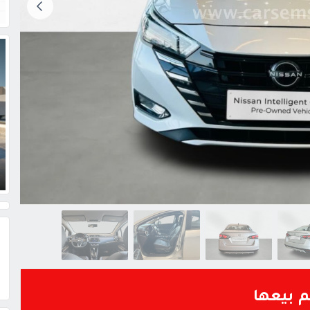
م بيعها