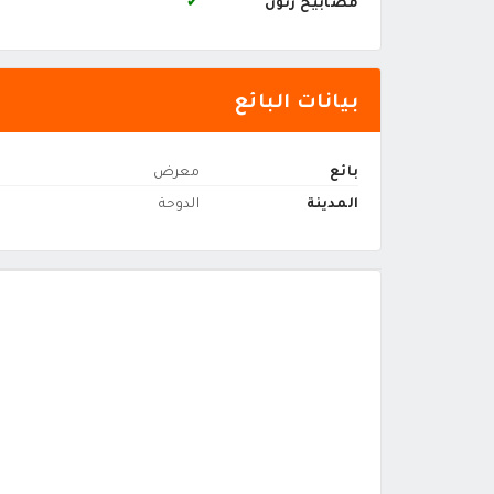
مصابيح زنون
✔
بيانات البائع
بائع
معرض
المدينة
الدوحة