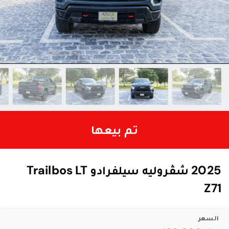
تم بيعها
2025 شڤروليه سيلفرادو Trailbos LT
Z71
السعر