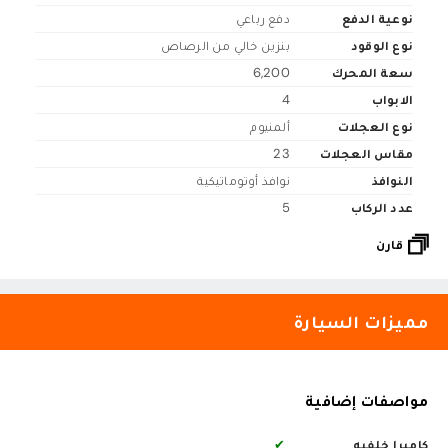
نوعية الدفع
دفع رباعي
نوع الوقود
بنزين خالي من الرصاص
سعة المحرك
6,200
الابواب
4
نوع العجلات
ألمنيوم
مقاس العجلات
23
النوافذ
نوافذ أوتوماتيكية
عدد الركاب
5
قارن
مميزات السيارة
مواصفات إضافية
كاميرا خلفيه
✔