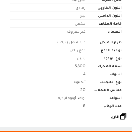
اللون الخارجي
رمادي
اللون الداخلي
بيج
خامة المقاعد
مخمل
الضمان
غير معروف
طراز الهيكل
مركبة نقل / بيك اب
نوعية الدفع
دفع رباعي
نوع الوقود
بنزين
سعة المحرك
5,300
الابواب
4
نوع العجلات
ألمنيوم
مقاس العجلات
20
النوافذ
نوافذ أوتوماتيكية
عدد الركاب
5
قارن