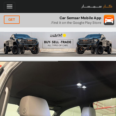
Car Semsar Mobile App
GET
Find it on the Google Play Store.