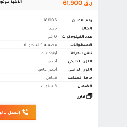
ر.ق 61,900
النخبة موتورز 
رقم الاعلان
181906
الحالة
جديد
عدد الكيلومترات
0 كم
الاسطوانات
مضمنة 4 اسطوانات
ناقل الحركة
أوتوماتيك
اللون الخارجي
أبيض
اللون الداخلي
أبيض غامق
خامة المقاعد
قماش
الضمان
5 سنوات
قارن
إتصل بالب