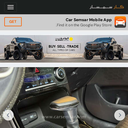
Car Semsar Mobile App
GET
Find it on the Google Play Store.