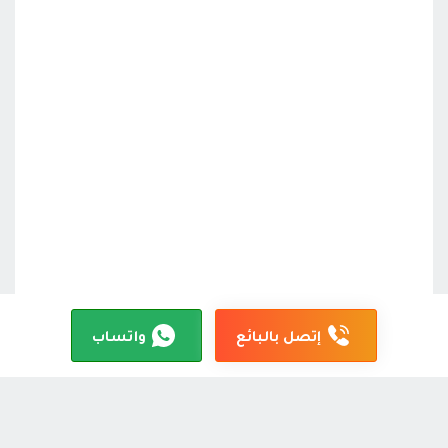
إتصل بالبائع
واتساب
احصل على تطبيق كارسمسار!