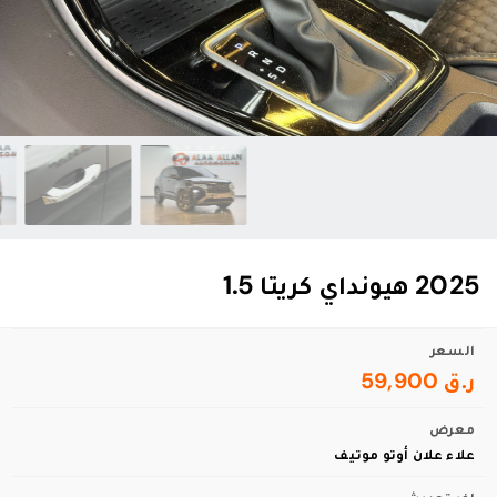
2025 هيونداي كريتا 1.5
السعر
ر.ق 59,900
معرض
علاء علان أوتو موتيف