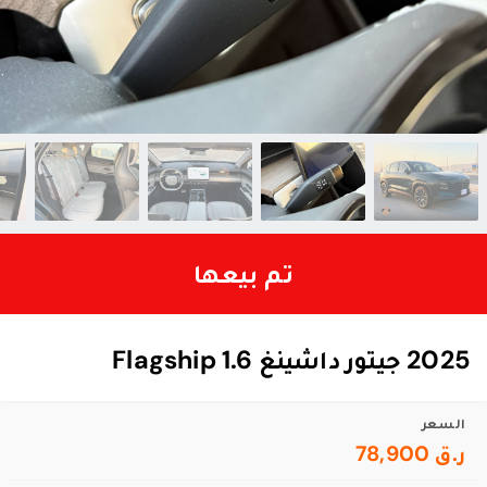
تم بيعها
2025 جيتور داشينغ Flagship 1.6
السعر
ر.ق 78,900