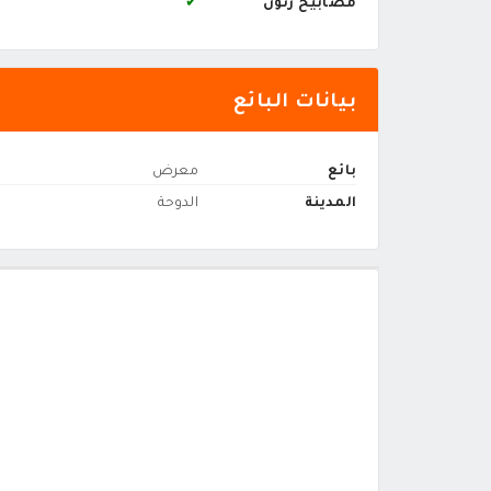
مصابيح زنون
✔
بيانات البائع
بائع
معرض
المدينة
الدوحة