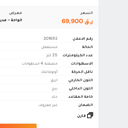
السعر
معرض
ر.ق 69,900
الواحة - مدين
رقم الاعلان
201692
الحالة
مستعمل
عدد الكيلومترات
25 كم
الاسطوانات
مضمنة 4 اسطوانات
ناقل الحركة
أوتوماتيك
اللون الخارجي
ازرق
اللون الداخلي
بيج
خامة المقاعد
جلد
الضمان
غير معروف
قارن