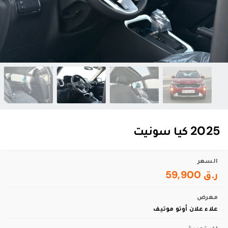
2025 كيا سونيت
السعر
ر.ق 59,900
معرض
علاء علان أوتو موتيف