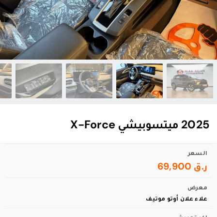
2025 ميتسوبيشي X-Force
السعر
ر.ق 69,900
معرض
علاء علان أوتو موتيف