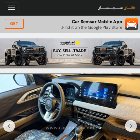
Car Semsar Mobile App
GET
Find it on the Google Play Store.