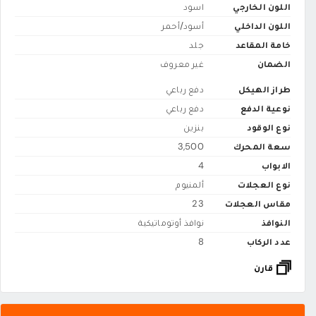
اللون الخارجي
اسود
اللون الداخلي
أسود/أحمر
خامة المقاعد
جلد
الضمان
غير معروف
طراز الهيكل
دفع رباعي
نوعية الدفع
دفع رباعي
نوع الوقود
بنزين
سعة المحرك
3,500
الابواب
4
نوع العجلات
ألمنيوم
مقاس العجلات
23
النوافذ
نوافذ أوتوماتيكية
عدد الركاب
8
قارن