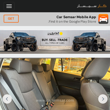
Car Semsar Mobile App
GET
Find it on the Google Play Store.