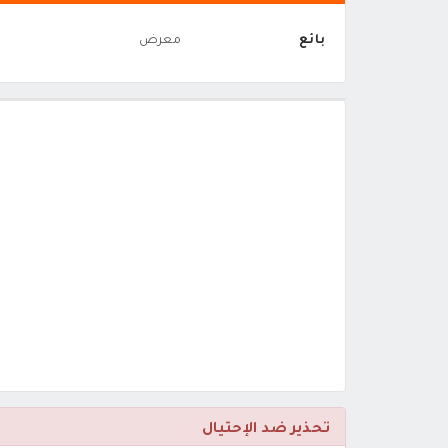
بائع
معرض
تحذير ضد الإحتيال