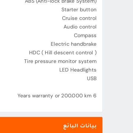
ABS (Anti-lock Brake System)
Starter button
Cruise control
Audio control
Compass
Electric handbrake
HDC ( Hill descent control )
Tire pressure monitor system
LED Headlights
USB
6 Years warranty or 200.000 km
بيانات البائع