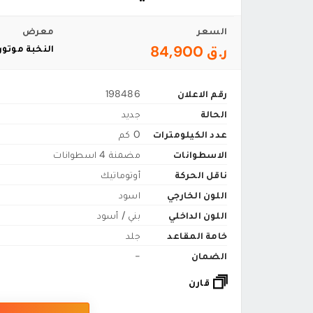
السعر
معرض
ر.ق 84,900
النخبة موتورز 
رقم الاعلان
198486
الحالة
جديد
عدد الكيلومترات
0 كم
الاسطوانات
مضمنة 4 اسطوانات
ناقل الحركة
أوتوماتيك
اللون الخارجي
اسود
اللون الداخلي
بني / أسود
خامة المقاعد
جلد
الضمان
-
قارن