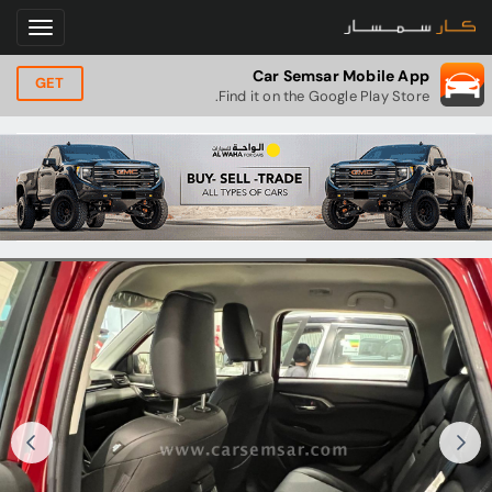
Car Semsar Mobile App
GET
Find it on the Google Play Store.