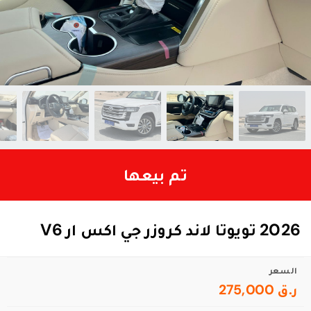
تم بيعها
2026 تويوتا لاند كروزر جي اكس ار V6
السعر
ر.ق 275,000