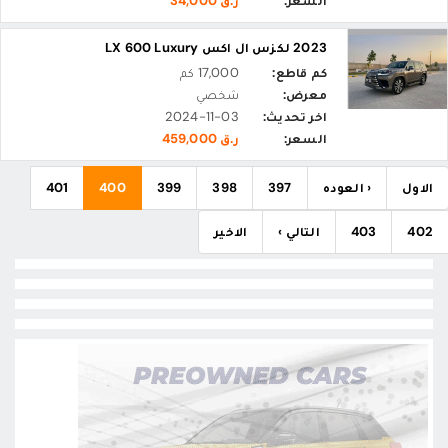
السعر:
ر.ق 34,000
2023 لكزس ال اكس LX 600 Luxury
كم قاطع:
17,000 كم
معرض:
شخصي
اخر تحديث:
2024-11-03
السعر:
ر.ق 459,000
الاول
‹ العوده
397
398
399
400
401
402
403
التالي ›
الاخير