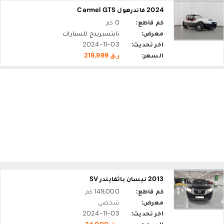
2024 فاندرهول Carmel GTS
كم قاطع:
0 كم
معرض:
نايتسبريدج للسيارات
اخر تحديث:
2024-11-03
السعر:
ر.ق 219,999
2013 نيسان باثفايندر SV
كم قاطع:
149,000 كم
معرض:
شخصي
اخر تحديث:
2024-11-03