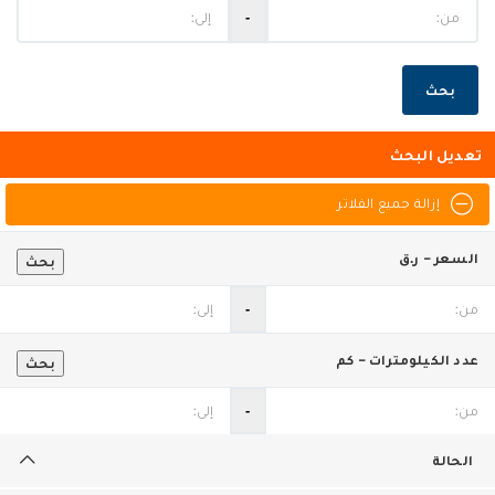
‐
بحث
تعديل البحث
إزالة جميع الفلاتر
السعر - ر.ق
بحث
‐
عدد الكيلومترات - كم
بحث
‐
الحالة