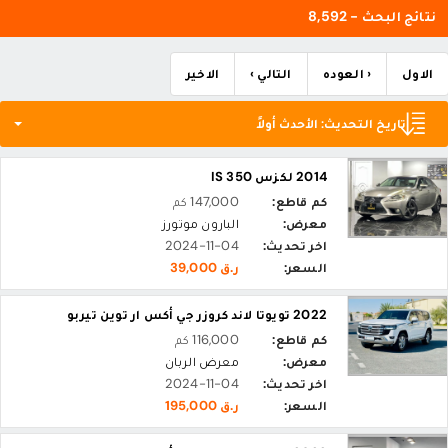
نتائج البحث - 8,592
الاول
‹ العوده
التالي ›
الاخير
تاريخ التحديث: الأحدث أولاً
2014 لكزس IS 350
كم قاطع:
147,000 كم
معرض:
البارون موتورز
اخر تحديث:
2024-11-04
السعر:
ر.ق 39,000
2022 تويوتا لاند كروزر جي أكس ار توين تيربو
كم قاطع:
116,000 كم
معرض:
معرض الربان
اخر تحديث:
2024-11-04
السعر:
ر.ق 195,000