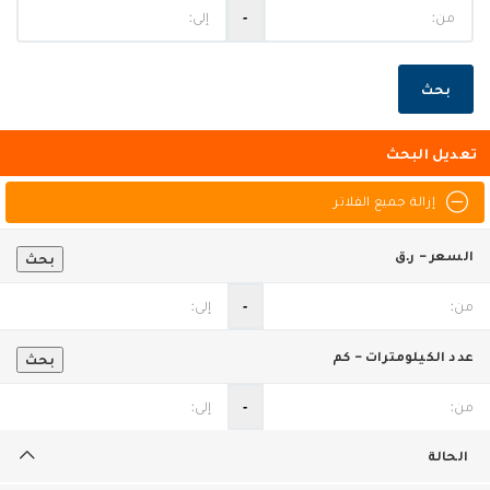
‐
بحث
تعديل البحث
إزالة جميع الفلاتر
السعر - ر.ق
بحث
‐
عدد الكيلومترات - كم
بحث
‐
الحالة