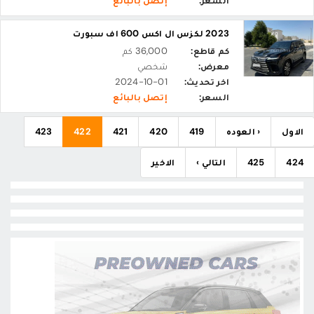
السعر:
إتصل بالبائع
2023 لكزس ال اكس 600 اف سبورت
كم قاطع:
36,000 كم
معرض:
شخصي
اخر تحديث:
2024-10-01
السعر:
إتصل بالبائع
الاول
‹ العوده
419
420
421
422
423
424
425
التالي ›
الاخير