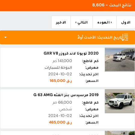
نتائج البحث - 8,606
الاول
‹ العوده
التالي ›
الاخير
تاريخ التحديث: الأحدث أولاً
2020 تويوتا لاند كروزر GXR V8
كم قاطع:
141,000 كم
معرض:
الدوحة للسيارات
اخر تحديث:
2024-10-02
السعر:
ر.ق 165,000
2019 مرسيدس بنز الفئه G 63 AMG
كم قاطع:
66,000 كم
معرض:
شخصي
اخر تحديث:
2024-10-02
السعر:
ر.ق 465,000