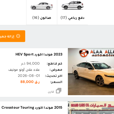
دفع رباعي
(17)
صالون
(16)
إزالة جميع
2023 هوندا اكورد HEV Sport
كم قاطع:
94,000 كم
معرض:
علاء علان أوتو موتيف
اخر تحديث:
2026-08-01
السعر:
ر.ق 88,000
قارن
2015 هوندا اكورد Crosstour Touring