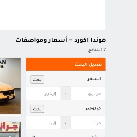
هوندا اكورد - أسعار ومواصفات
7 النتائج
تعديل البحث
السعر
بحث
‐
كيلومتر
بحث
‐
بائع