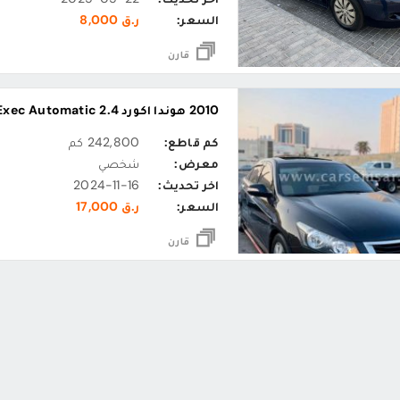
السعر:
ر.ق 8,000
قارن
2010 هوندا اكورد 2.4 i-VTEC Exec Automatic
كم قاطع:
242,800 كم
معرض:
شخصي
اخر تحديث:
2024-11-16
السعر:
ر.ق 17,000
قارن