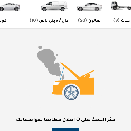
نات
(9)
صالون
(26)
فان / ميني باص
(10)
كوب
عثر البحث على 0 اعلان مطابقا لمواصفاتك