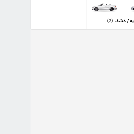
يه / كشف
(2)