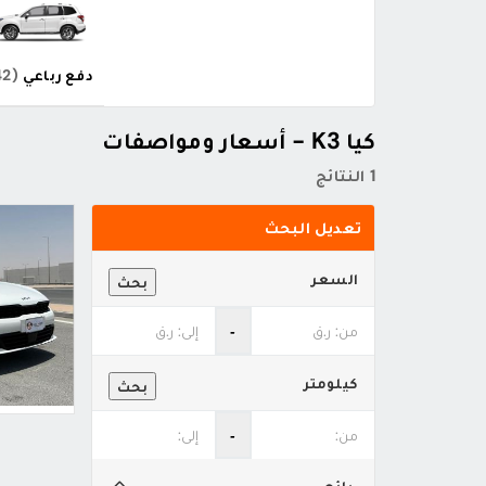
دفع رباعي
(42)
كيا K3 - أسعار ومواصفات
1 النتائج
تعديل البحث
السعر
بحث
‐
كيلومتر
بحث
‐
بائع