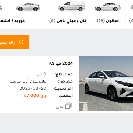
صالون
(19)
فان / ميني باص
(5)
كوبيه / كشف
إزالة جميع
2024 كيا K3
كم قاطع:
0 كم
معرض:
علاء علان أوتو موتيف
اخر تحديث:
2025-08-20
السعر:
ر.ق 57,000
قارن